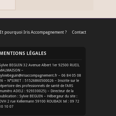
Et pourquoi Iris Accompagnement ?
Contact
MENTIONS LÉGALES
Sylvie BEGUIN 32 Avenue Albert 1er 92500 RUEIL
MALMAISON –
sylviebeguin@irisaccompagnement.fr – 06 84 05 08
26 – N°SIRET : 51526860500026 – Inscrite sur le
répertoire des professionnels de santé de l’ARS
(numéro ADELI : 929330025) – Directeur de la
publication : Sylvie BEGUIN – Hébergeur du site :
OVH 2 rue Kellermann 59100 ROUBAIX tel : 09 72
10 10 07