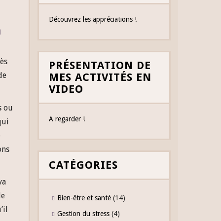
Découvrez les appréciations !
n
ès
PRÉSENTATION DE
de
MES ACTIVITÉS EN
VIDEO
s ou
A regarder !
qui
e
ons
CATÉGORIES
va
de
Bien-être et santé
(14)
’il
Gestion du stress
(4)