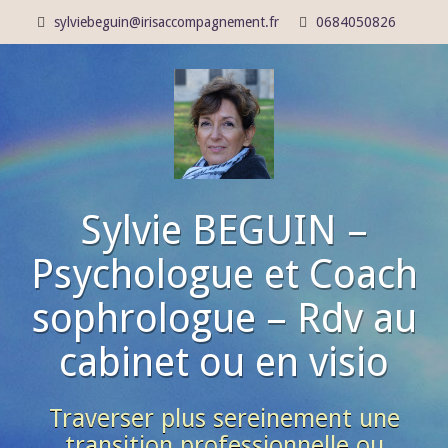
sylviebeguin@irisaccompagnement.fr
0684050826
Sylvie BEGUIN –
Psychologue et Coach
sophrologue – Rdv au
cabinet ou en visio
Traverser plus sereinement une
transition professionnelle ou