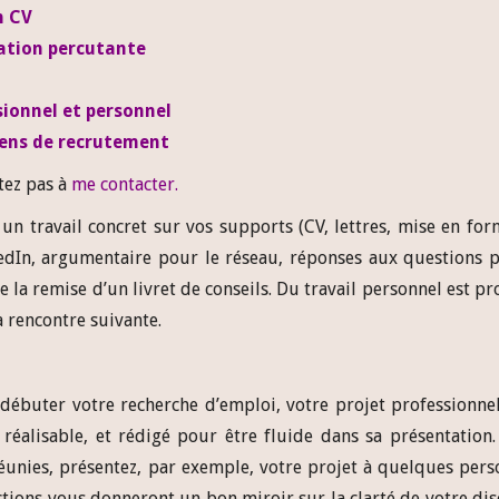
n CV
vation percutante
sionnel et personnel
iens de recrutement
tez pas à
me contacter
.
n travail concret sur vos supports (CV, lettres, mise en fo
kedIn, argumentaire pour le réseau, réponses aux questions 
e la remise d’un livret de conseils. Du travail personnel est p
a rencontre suivante.
débuter votre recherche d’emploi, votre projet professionne
t réalisable, et rédigé pour être fluide dans sa présentation
 réunies, présentez, par exemple, votre projet à quelques per
ctions vous donneront un bon miroir sur la clarté de votre di