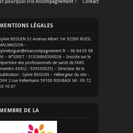
Et pourquoi Iris Accompagnement ?
Contact
MENTIONS LÉGALES
Sylvie BEGUIN 32 Avenue Albert 1er 92500 RUEIL
MALMAISON –
sylviebeguin@irisaccompagnement.fr – 06 84 05 08
26 – N°SIRET : 51526860500026 – Inscrite sur le
répertoire des professionnels de santé de l’ARS
(numéro ADELI : 929330025) – Directeur de la
publication : Sylvie BEGUIN – Hébergeur du site :
OVH 2 rue Kellermann 59100 ROUBAIX tel : 09 72
10 10 07
MEMBRE DE LA