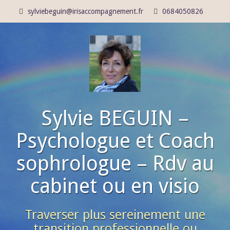
sylviebeguin@irisaccompagnement.fr
0684050826
Sylvie BEGUIN –
Psychologue et Coach
sophrologue – Rdv au
cabinet ou en visio
Traverser plus sereinement une
transition professionnelle ou