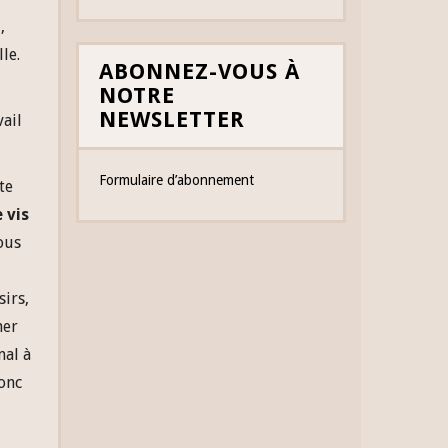
,
le.
ABONNEZ-VOUS À
NOTRE
NEWSLETTER
vail
Formulaire d’abonnement
te
 vis
ous
sirs,
her
mal à
donc