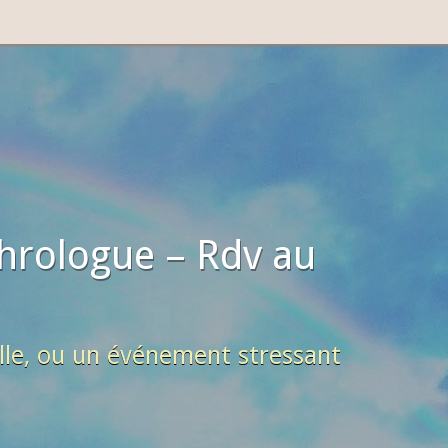
hrologue – Rdv au
lle, ou un événement stressant