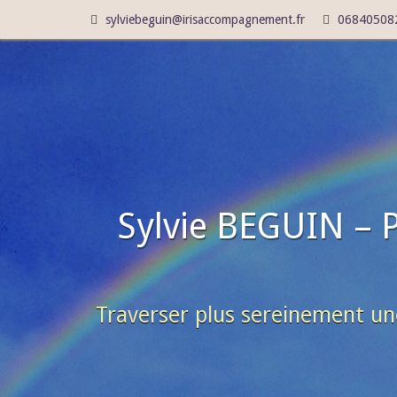
sylviebeguin@irisaccompagnement.fr
06840508
Sylvie BEGUIN – 
Traverser plus sereinement un