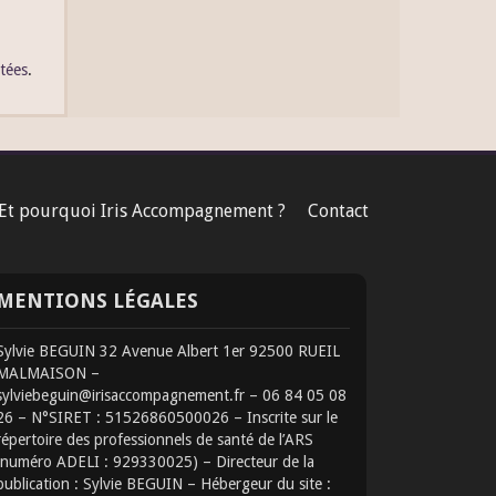
itées
.
Et pourquoi Iris Accompagnement ?
Contact
MENTIONS LÉGALES
Sylvie BEGUIN 32 Avenue Albert 1er 92500 RUEIL
MALMAISON –
sylviebeguin@irisaccompagnement.fr – 06 84 05 08
26 – N°SIRET : 51526860500026 – Inscrite sur le
répertoire des professionnels de santé de l’ARS
(numéro ADELI : 929330025) – Directeur de la
publication : Sylvie BEGUIN – Hébergeur du site :